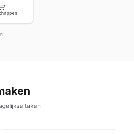
chappen
n!
 maken
gelijkse taken