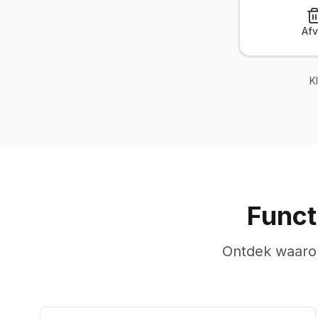
Afv
K
Funct
Ontdek waarom