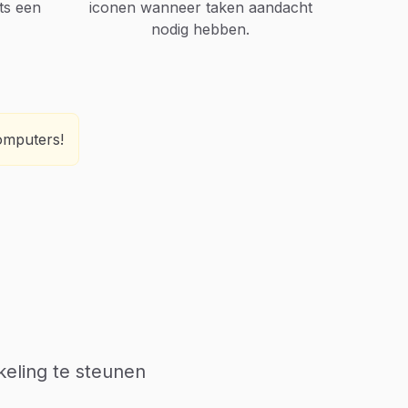
ts een
iconen wanneer taken aandacht
nodig hebben.
omputers!
keling te steunen